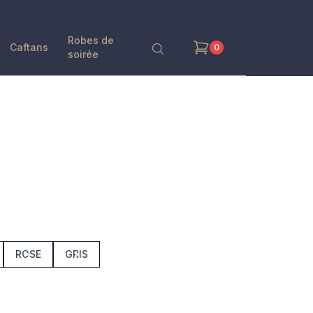
Robes de
Caftans
0
soirée
ROSE
GRIS