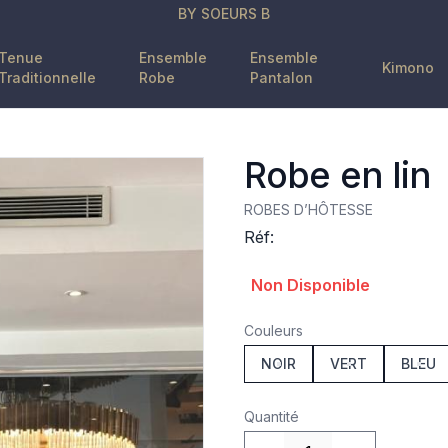
BY SOEURS B
Tenue
Ensemble
Ensemble
Kimono
Traditionnelle
Robe
Pantalon
Robe en lin
ROBES D’HÔTESSE
Réf:
Product information
Non Disponible
Couleurs
NOIR
VERT
BLEU
Quantité